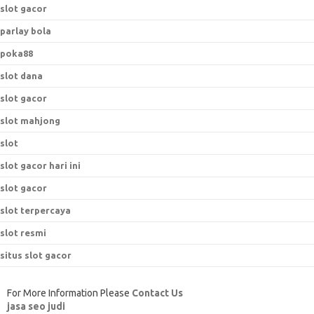
slot gacor
parlay bola
poka88
slot dana
slot gacor
slot mahjong
slot
slot gacor hari ini
slot gacor
slot terpercaya
slot resmi
situs slot gacor
For More Information Please
Contact Us
jasa seo judi