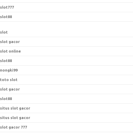
slot777
slot88
slot
slot gacor
slot online
slot88
nongki99
toto slot
slot gacor
slot88
situs slot gacor
situs slot gacor
slot gacor 777