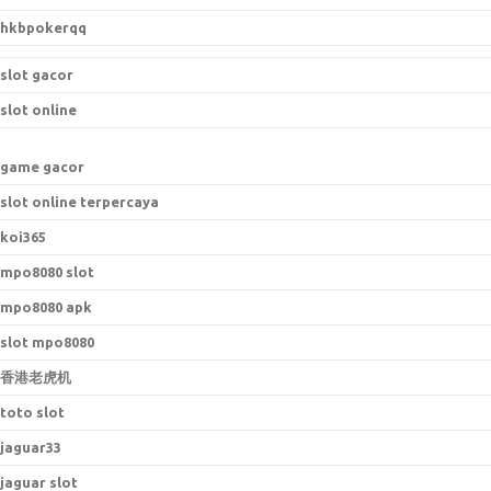
hkbpokerqq
slot gacor
slot online
game gacor
slot online terpercaya
koi365
mpo8080 slot
mpo8080 apk
slot mpo8080
香港老虎机
toto slot
jaguar33
jaguar slot