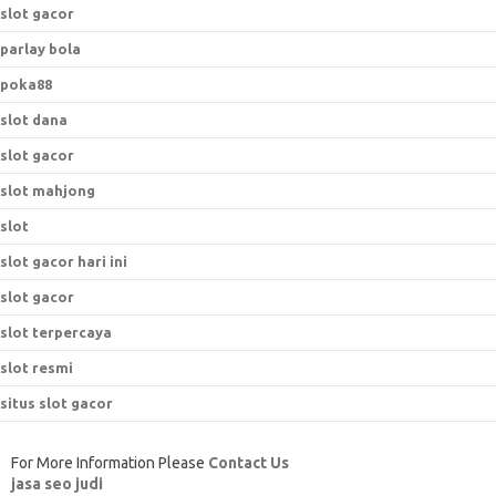
slot gacor
parlay bola
poka88
slot dana
slot gacor
slot mahjong
slot
slot gacor hari ini
slot gacor
slot terpercaya
slot resmi
situs slot gacor
For More Information Please
Contact Us
jasa seo judi