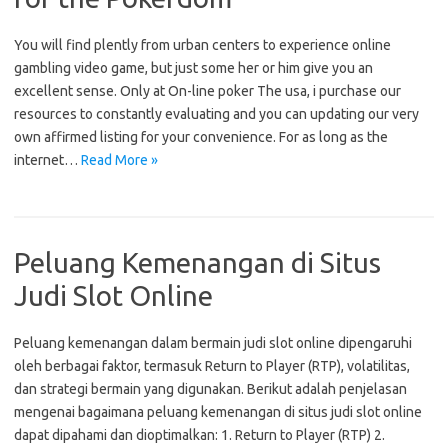
You will find plently from urban centers to experience online
gambling video game, but just some her or him give you an
excellent sense. Only at On-line poker The usa, i purchase our
resources to constantly evaluating and you can updating our very
own affirmed listing for your convenience. For as long as the
internet…
Read More »
Peluang Kemenangan di Situs
Judi Slot Online
Peluang kemenangan dalam bermain judi slot online dipengaruhi
oleh berbagai faktor, termasuk Return to Player (RTP), volatilitas,
dan strategi bermain yang digunakan. Berikut adalah penjelasan
mengenai bagaimana peluang kemenangan di situs judi slot online
dapat dipahami dan dioptimalkan: 1. Return to Player (RTP) 2.