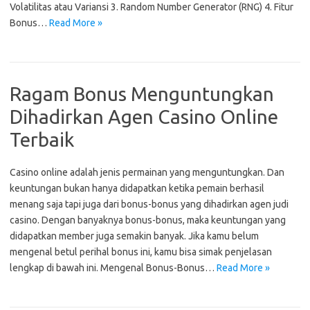
Volatilitas atau Variansi 3. Random Number Generator (RNG) 4. Fitur
Bonus…
Read More »
Ragam Bonus Menguntungkan
Dihadirkan Agen Casino Online
Terbaik
Casino online adalah jenis permainan yang menguntungkan. Dan
keuntungan bukan hanya didapatkan ketika pemain berhasil
menang saja tapi juga dari bonus-bonus yang dihadirkan agen judi
casino. Dengan banyaknya bonus-bonus, maka keuntungan yang
didapatkan member juga semakin banyak. Jika kamu belum
mengenal betul perihal bonus ini, kamu bisa simak penjelasan
lengkap di bawah ini. Mengenal Bonus-Bonus…
Read More »