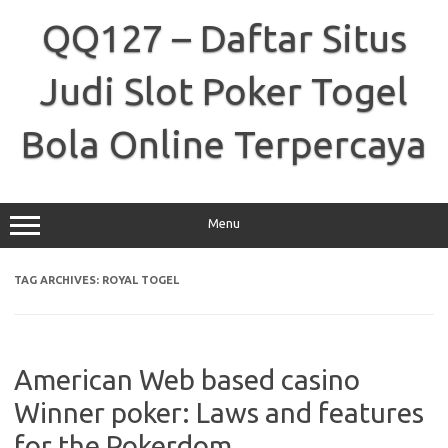
Skip
to
QQ127 – Daftar Situs
content
Judi Slot Poker Togel
Bola Online Terpercaya
Menu
TAG ARCHIVES:
ROYAL TOGEL
American Web based casino
Winner poker: Laws and features
for the Pokerdom