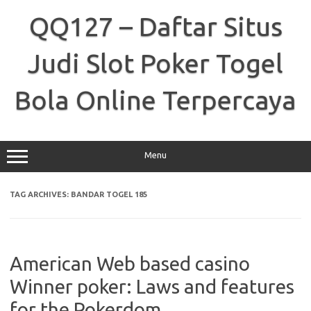
Skip
to
QQ127 – Daftar Situs
content
Judi Slot Poker Togel
Bola Online Terpercaya
Menu
TAG ARCHIVES:
BANDAR TOGEL 185
American Web based casino
Winner poker: Laws and features
for the Pokerdom