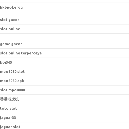
hkbpokerqq
slot gacor
slot online
game gacor
slot online terpercaya
koi365
mpo8080 slot
mpo8080 apk
slot mpo8080
香港老虎机
toto slot
jaguar33
jaguar slot