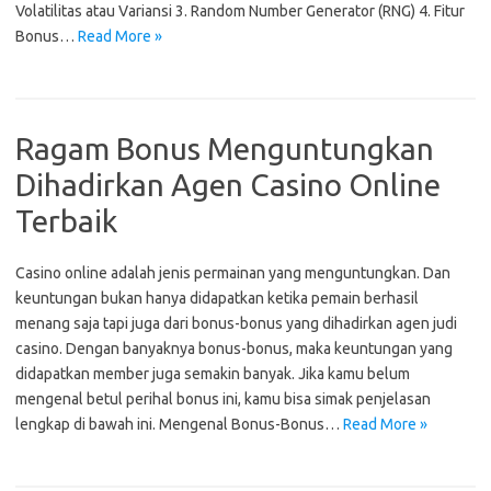
Volatilitas atau Variansi 3. Random Number Generator (RNG) 4. Fitur
Bonus…
Read More »
Ragam Bonus Menguntungkan
Dihadirkan Agen Casino Online
Terbaik
Casino online adalah jenis permainan yang menguntungkan. Dan
keuntungan bukan hanya didapatkan ketika pemain berhasil
menang saja tapi juga dari bonus-bonus yang dihadirkan agen judi
casino. Dengan banyaknya bonus-bonus, maka keuntungan yang
didapatkan member juga semakin banyak. Jika kamu belum
mengenal betul perihal bonus ini, kamu bisa simak penjelasan
lengkap di bawah ini. Mengenal Bonus-Bonus…
Read More »