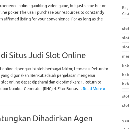
experience online gambling video game, but just some her or
Rag
-line poker The usa, i purchase our resources to constantly
Cas
 affirmed listing for your convenience. For as long as the
slo
slo
slo
 Situs Judi Slot Online
mej
hk
online dipengaruhi oleh berbagai faktor, termasuk Return to
hk
ain yang digunakan. Berikut adalah penjelasan mengenai
slot online dapat dipahami dan dioptimalkan: 1. Return to
hk
. Random Number Generator (RNG) 4. Fitur Bonus…
Read More »
slo
slo
tungkan Dihadirkan Agen
gam