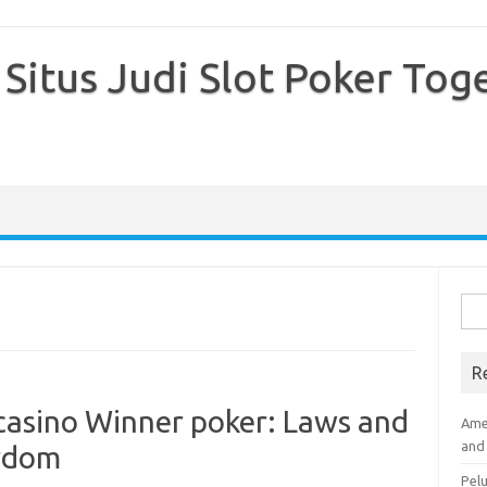
Situs Judi Slot Poker Tog
Sea
for:
R
asino Winner poker: Laws and
Ame
and
erdom
Pel