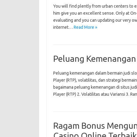
You will find plently from urban centers to 
him give you an excellent sense. Only at On
evaluating and you can updating our very own
internet…
Read More »
Peluang Kemenangan di
Peluang kemenangan dalam bermain judi slot 
Player (RTP), volatilitas, dan strategi berm
bagaimana peluang kemenangan di situs judi 
Player (RTP) 2. Volatilitas atau Variansi 3
Ragam Bonus Mengun
Casino Online Terbaik