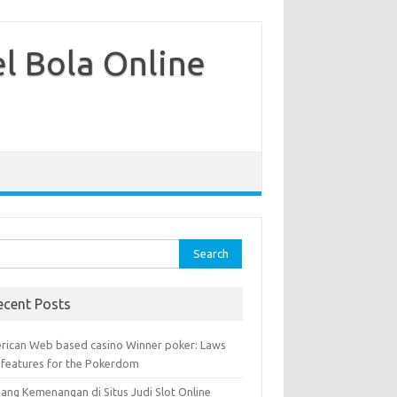
el Bola Online
rch
ecent Posts
rican Web based casino Winner poker: Laws
 features for the Pokerdom
uang Kemenangan di Situs Judi Slot Online