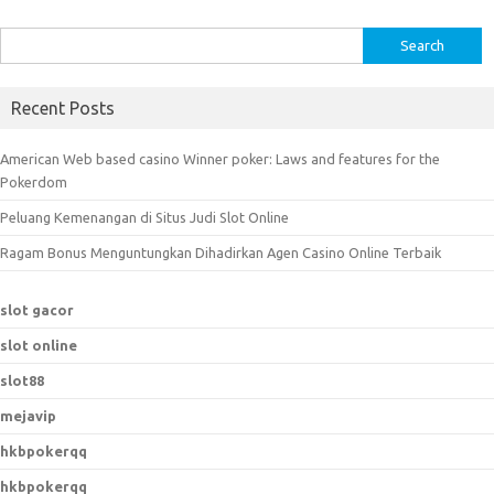
S
e
a
Recent Posts
r
c
American Web based casino Winner poker: Laws and features for the
h
Pokerdom
f
Peluang Kemenangan di Situs Judi Slot Online
o
r
Ragam Bonus Menguntungkan Dihadirkan Agen Casino Online Terbaik
:
slot gacor
slot online
slot88
mejavip
hkbpokerqq
hkbpokerqq