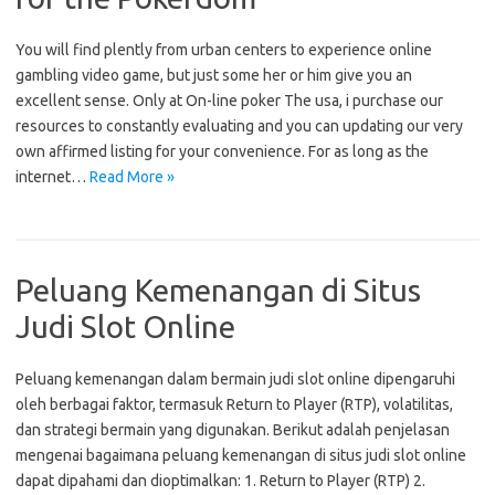
You will find plently from urban centers to experience online
gambling video game, but just some her or him give you an
excellent sense. Only at On-line poker The usa, i purchase our
resources to constantly evaluating and you can updating our very
own affirmed listing for your convenience. For as long as the
internet…
Read More »
Peluang Kemenangan di Situs
Judi Slot Online
Peluang kemenangan dalam bermain judi slot online dipengaruhi
oleh berbagai faktor, termasuk Return to Player (RTP), volatilitas,
dan strategi bermain yang digunakan. Berikut adalah penjelasan
mengenai bagaimana peluang kemenangan di situs judi slot online
dapat dipahami dan dioptimalkan: 1. Return to Player (RTP) 2.