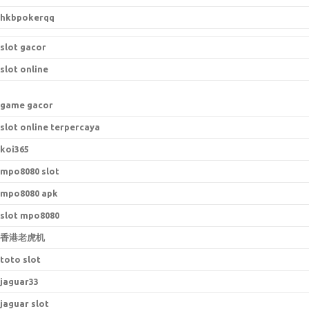
hkbpokerqq
slot gacor
slot online
game gacor
slot online terpercaya
koi365
mpo8080 slot
mpo8080 apk
slot mpo8080
香港老虎机
toto slot
jaguar33
jaguar slot