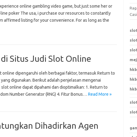
experience online gambling video game, but just some her or
Rag
-line poker The usa, i purchase our resources to constantly
Cas
 affirmed listing for your convenience. For as long as the
slo
slo
slo
 Situs Judi Slot Online
mej
hk
online dipengaruhi oleh berbagai faktor, termasuk Return to
hk
ain yang digunakan. Berikut adalah penjelasan mengenai
slot online dapat dipahami dan dioptimalkan: 1. Return to
hk
. Random Number Generator (RNG) 4. Fitur Bonus…
Read More »
slo
slo
tungkan Dihadirkan Agen
gam