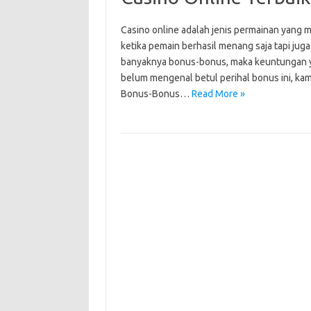
Casino online adalah jenis permainan yang
ketika pemain berhasil menang saja tapi jug
banyaknya bonus-bonus, maka keuntungan y
belum mengenal betul perihal bonus ini, kam
Bonus-Bonus…
Read More »