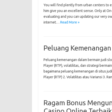
You will find plently from urban centers to 
him give you an excellent sense. Only at On
evaluating and you can updating our very own
internet…
Read More »
Peluang Kemenangan di
Peluang kemenangan dalam bermain judi slot 
Player (RTP), volatilitas, dan strategi berm
bagaimana peluang kemenangan di situs judi 
Player (RTP) 2. Volatilitas atau Variansi 3
Ragam Bonus Mengun
Casino Online Terbaik