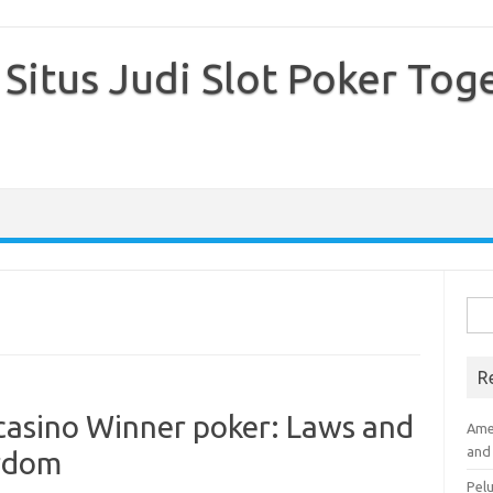
Situs Judi Slot Poker Tog
Sea
for:
R
asino Winner poker: Laws and
Ame
and
erdom
Pel