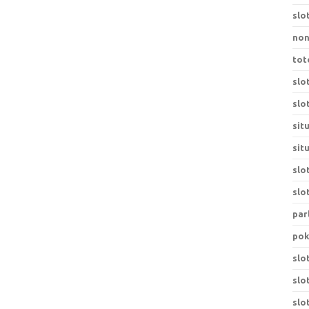
slo
non
tot
slo
slo
sit
sit
slo
slo
par
pok
slo
slo
slo