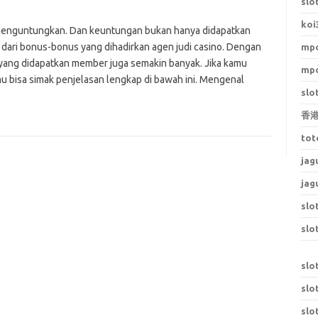
slo
koi
 menguntungkan. Dan keuntungan bukan hanya didapatkan
a dari bonus-bonus yang dihadirkan agen judi casino. Dengan
mpo
ang didapatkan member juga semakin banyak. Jika kamu
mpo
u bisa simak penjelasan lengkap di bawah ini. Mengenal
slo
香
tot
jag
jag
slo
slo
slo
slo
slo