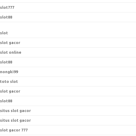
slot777
slot88
slot
slot gacor
slot online
slot88
nongki99
toto slot
slot gacor
slot88
situs slot gacor
situs slot gacor
slot gacor 777