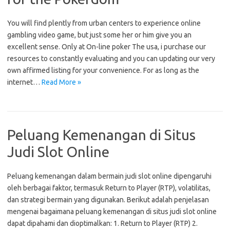
You will find plently from urban centers to experience online
gambling video game, but just some her or him give you an
excellent sense. Only at On-line poker The usa, i purchase our
resources to constantly evaluating and you can updating our very
own affirmed listing for your convenience. For as long as the
internet…
Read More »
Peluang Kemenangan di Situs
Judi Slot Online
Peluang kemenangan dalam bermain judi slot online dipengaruhi
oleh berbagai faktor, termasuk Return to Player (RTP), volatilitas,
dan strategi bermain yang digunakan. Berikut adalah penjelasan
mengenai bagaimana peluang kemenangan di situs judi slot online
dapat dipahami dan dioptimalkan: 1. Return to Player (RTP) 2.