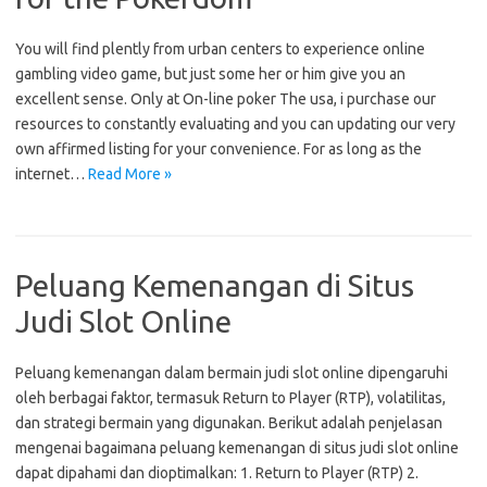
You will find plently from urban centers to experience online
gambling video game, but just some her or him give you an
excellent sense. Only at On-line poker The usa, i purchase our
resources to constantly evaluating and you can updating our very
own affirmed listing for your convenience. For as long as the
internet…
Read More »
Peluang Kemenangan di Situs
Judi Slot Online
Peluang kemenangan dalam bermain judi slot online dipengaruhi
oleh berbagai faktor, termasuk Return to Player (RTP), volatilitas,
dan strategi bermain yang digunakan. Berikut adalah penjelasan
mengenai bagaimana peluang kemenangan di situs judi slot online
dapat dipahami dan dioptimalkan: 1. Return to Player (RTP) 2.