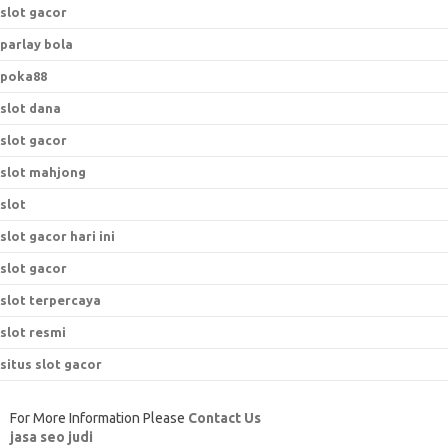
slot gacor
parlay bola
poka88
slot dana
slot gacor
slot mahjong
slot
slot gacor hari ini
slot gacor
slot terpercaya
slot resmi
situs slot gacor
For More Information Please
Contact Us
jasa seo judi