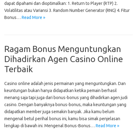
dapat dipahami dan dioptimalkan: 1. Return to Player (RTP) 2.
Volatilitas atau Variansi 3. Random Number Generator (RNG) 4. Fitur
Bonus…
Read More »
Ragam Bonus Menguntungkan
Dihadirkan Agen Casino Online
Terbaik
Casino online adalah jenis permainan yang menguntungkan. Dan
keuntungan bukan hanya didapatkan ketika pemain berhasil
menang saja tapi juga dari bonus-bonus yang dihadirkan agen judi
casino. Dengan banyaknya bonus-bonus, maka keuntungan yang
didapatkan member juga semakin banyak. Jika kamu belum
mengenal betul perihal bonus ini, kamu bisa simak penjelasan
lengkap di bawah ini. Mengenal Bonus-Bonus…
Read More »