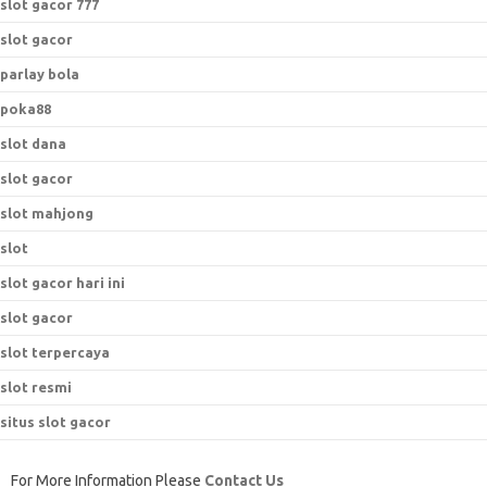
slot gacor 777
slot gacor
parlay bola
poka88
slot dana
slot gacor
slot mahjong
slot
slot gacor hari ini
slot gacor
slot terpercaya
slot resmi
situs slot gacor
For More Information Please
Contact Us