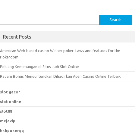
S
e
a
Recent Posts
r
c
American Web based casino Winner poker: Laws and features for the
h
Pokerdom
f
Peluang Kemenangan di Situs Judi Slot Online
o
r
Ragam Bonus Menguntungkan Dihadirkan Agen Casino Online Terbaik
:
slot gacor
slot online
slot88
mejavip
hkbpokerqq