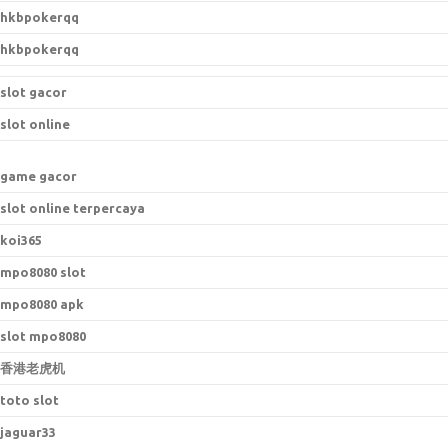
hkbpokerqq
hkbpokerqq
slot gacor
slot online
game gacor
slot online terpercaya
koi365
mpo8080 slot
mpo8080 apk
slot mpo8080
香港老虎机
toto slot
jaguar33