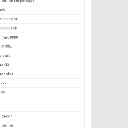
t online terpercaya
365
8080 slot
8080 apk
t mpo8080
港老虎机
o slot
uar33
uar slot
t777
t88
t
t gacor
t online