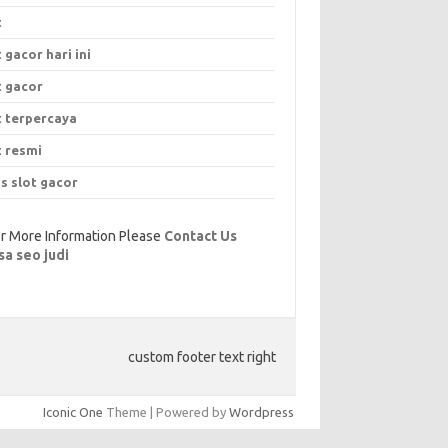
t
t gacor hari ini
t gacor
t terpercaya
t resmi
us slot gacor
r More Information Please
Contact Us
sa seo judi
custom footer text right
Iconic One
Theme | Powered by
Wordpress