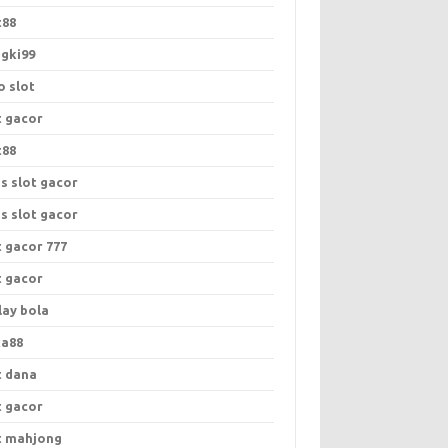
t88
gki99
o slot
t gacor
t88
us slot gacor
us slot gacor
t gacor 777
t gacor
lay bola
a88
t dana
t gacor
t mahjong