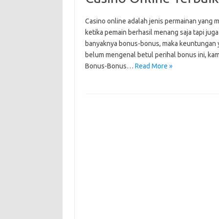
Casino online adalah jenis permainan yang
ketika pemain berhasil menang saja tapi jug
banyaknya bonus-bonus, maka keuntungan y
belum mengenal betul perihal bonus ini, kam
Bonus-Bonus…
Read More »