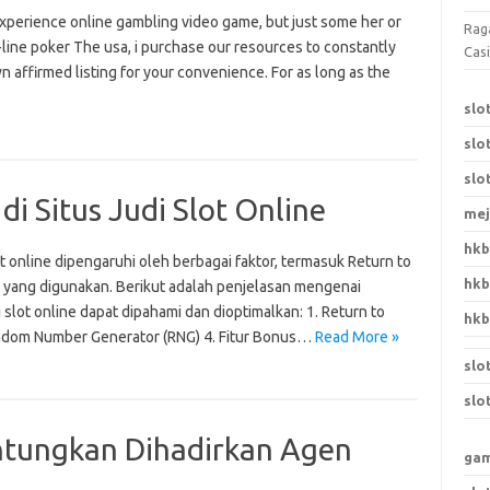
experience online gambling video game, but just some her or
Rag
-line poker The usa, i purchase our resources to constantly
Cas
 affirmed listing for your convenience. For as long as the
slo
slo
slo
 Situs Judi Slot Online
mej
hk
online dipengaruhi oleh berbagai faktor, termasuk Return to
hk
ain yang digunakan. Berikut adalah penjelasan mengenai
slot online dapat dipahami dan dioptimalkan: 1. Return to
hk
. Random Number Generator (RNG) 4. Fitur Bonus…
Read More »
slo
slo
tungkan Dihadirkan Agen
gam