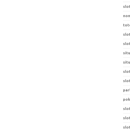
slo
non
tot
slo
slo
sit
sit
slo
slo
par
pok
slo
slo
slo