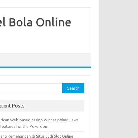
el Bola Online
rch
ecent Posts
rican Web based casino Winner poker: Laws
 features for the Pokerdom
uang Kemenangan di Situs Judi Slot Online