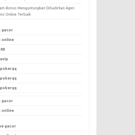
am Bonus Menguntungkan Dihadirkan Agen
ino Online Terbaik
t gacor
t online
t88
avip
bpokerqq
bpokerqq
bpokerqq
t gacor
t online
e gacor