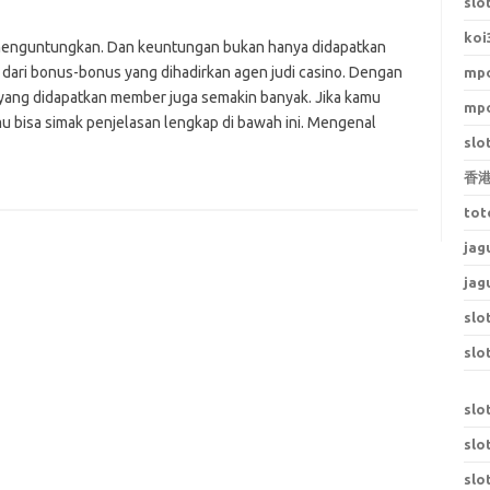
slo
koi
 menguntungkan. Dan keuntungan bukan hanya didapatkan
a dari bonus-bonus yang dihadirkan agen judi casino. Dengan
mpo
ang didapatkan member juga semakin banyak. Jika kamu
mpo
u bisa simak penjelasan lengkap di bawah ini. Mengenal
slo
香
tot
jag
jag
slo
slo
slo
slo
slo