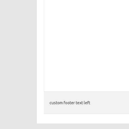
custom footer text left