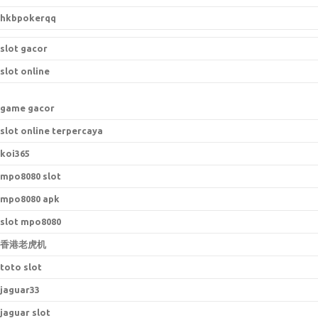
hkbpokerqq
slot gacor
slot online
game gacor
slot online terpercaya
koi365
mpo8080 slot
mpo8080 apk
slot mpo8080
香港老虎机
toto slot
jaguar33
jaguar slot