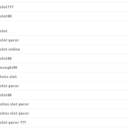
slot777
slot88
slot
slot gacor
slot online
slot88
nongki99
toto slot
slot gacor
slot88
situs slot gacor
situs slot gacor
slot gacor 777