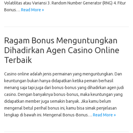
Volatilitas atau Variansi 3. Random Number Generator (RNG) 4. Fitur
Bonus…
Read More »
Ragam Bonus Menguntungkan
Dihadirkan Agen Casino Online
Terbaik
Casino online adalah jenis permainan yang menguntungkan. Dan
keuntungan bukan hanya didapatkan ketika pemain berhasil
menang saja tapi juga dari bonus-bonus yang dihadirkan agen judi
casino. Dengan banyaknya bonus-bonus, maka keuntungan yang
didapatkan member juga semakin banyak. Jika kamu belum
mengenal betul perihal bonus ini, kamu bisa simak penjelasan
lengkap di bawah ini. Mengenal Bonus-Bonus…
Read More »