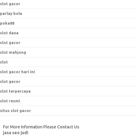
slot gacor
parlay bola
poka88
slot dana
slot gacor
slot mahjong
slot
slot gacor hari ini
slot gacor
slot terpercaya
slot resmi
situs slot gacor
For More Information Please
Contact Us
jasa seo judi