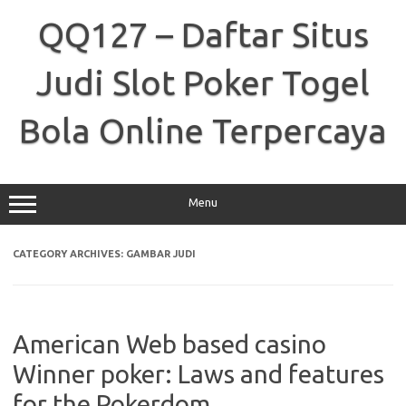
Skip
to
QQ127 – Daftar Situs
content
Judi Slot Poker Togel
Bola Online Terpercaya
Menu
CATEGORY ARCHIVES:
GAMBAR JUDI
American Web based casino
Winner poker: Laws and features
for the Pokerdom