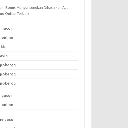
am Bonus Menguntungkan Dihadirkan Agen
ino Online Terbaik
t gacor
t online
t88
avip
bpokerqq
bpokerqq
bpokerqq
t gacor
t online
e gacor