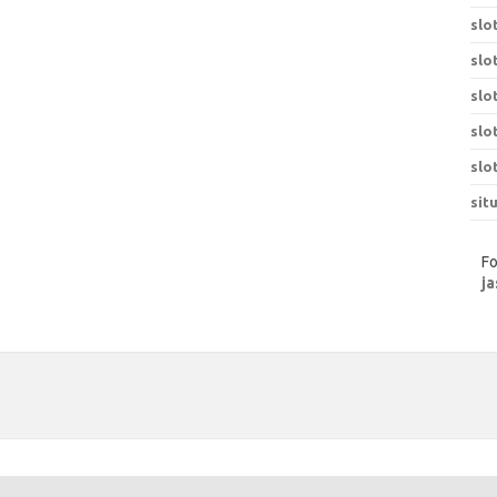
slo
slo
slo
slo
slo
sit
Fo
ja