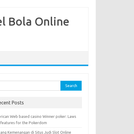
el Bola Online
rch
ecent Posts
rican Web based casino Winner poker: Laws
 features for the Pokerdom
uang Kemenangan di Situs Judi Slot Online