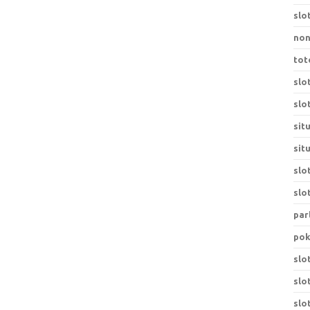
slo
non
tot
slo
slo
sit
sit
slo
slo
par
pok
slo
slo
slo