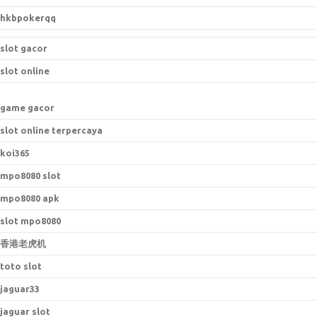
hkbpokerqq
slot gacor
slot online
game gacor
slot online terpercaya
koi365
mpo8080 slot
mpo8080 apk
slot mpo8080
香港老虎机
toto slot
jaguar33
jaguar slot