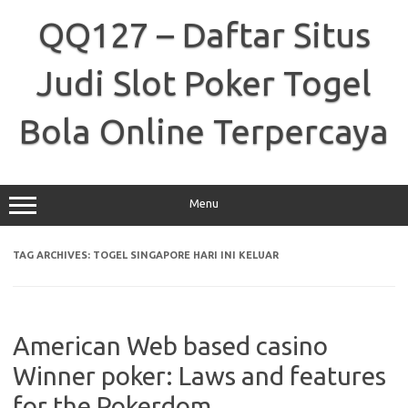
Skip
to
QQ127 – Daftar Situs
content
Judi Slot Poker Togel
Bola Online Terpercaya
Menu
TAG ARCHIVES:
TOGEL SINGAPORE HARI INI KELUAR
American Web based casino
Winner poker: Laws and features
for the Pokerdom