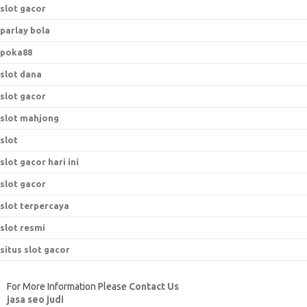
slot gacor
parlay bola
poka88
slot dana
slot gacor
slot mahjong
slot
slot gacor hari ini
slot gacor
slot terpercaya
slot resmi
situs slot gacor
For More Information Please
Contact Us
jasa seo judi