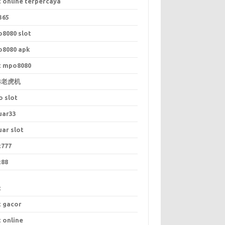
t online terpercaya
365
8080 slot
8080 apk
t mpo8080
港老虎机
o slot
uar33
uar slot
t777
t88
t
t gacor
t online