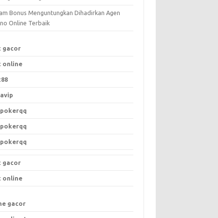
am Bonus Menguntungkan Dihadirkan Agen
ino Online Terbaik
t gacor
t online
t88
avip
bpokerqq
bpokerqq
bpokerqq
t gacor
t online
e gacor