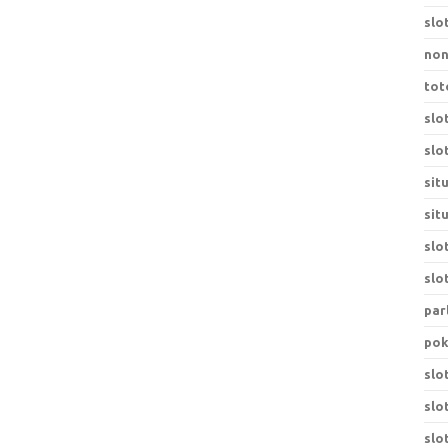
slo
non
tot
slo
slo
sit
sit
slo
slo
par
pok
slo
slo
slo