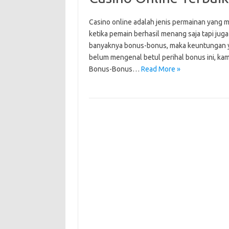
Casino online adalah jenis permainan yang
ketika pemain berhasil menang saja tapi jug
banyaknya bonus-bonus, maka keuntungan y
belum mengenal betul perihal bonus ini, kam
Bonus-Bonus…
Read More »