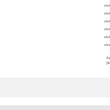
slo
slo
slo
slo
slo
sit
Fo
ja