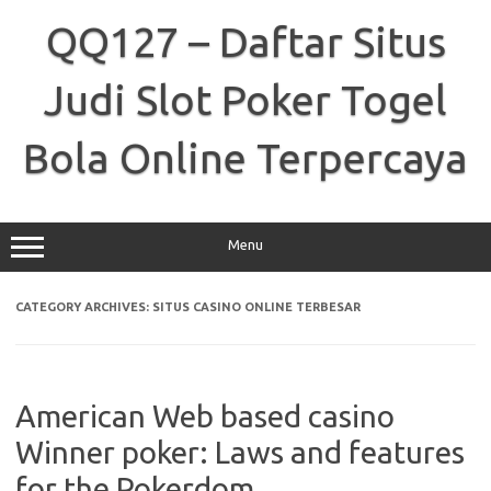
Skip
to
QQ127 – Daftar Situs
content
Judi Slot Poker Togel
Bola Online Terpercaya
Menu
CATEGORY ARCHIVES:
SITUS CASINO ONLINE TERBESAR
American Web based casino
Winner poker: Laws and features
for the Pokerdom