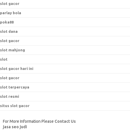
slot gacor
parlay bola
poka88
slot dana
slot gacor
slot mahjong
slot
slot gacor hari ini
slot gacor
slot terpercaya
slot resmi
situs slot gacor
For More Information Please
Contact Us
jasa seo judi