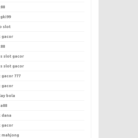
t88
gki99
o slot
t gacor
t88
us slot gacor
us slot gacor
t gacor 777
t gacor
lay bola
a88
t dana
t gacor
t mahjong