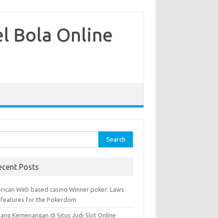
el Bola Online
rch
ecent Posts
rican Web based casino Winner poker: Laws
 features for the Pokerdom
uang Kemenangan di Situs Judi Slot Online