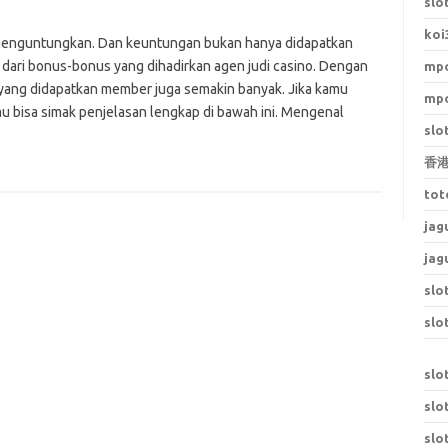
slo
koi
 menguntungkan. Dan keuntungan bukan hanya didapatkan
a dari bonus-bonus yang dihadirkan agen judi casino. Dengan
mpo
ang didapatkan member juga semakin banyak. Jika kamu
mpo
u bisa simak penjelasan lengkap di bawah ini. Mengenal
slo
香
tot
jag
jag
slo
slo
slo
slo
slo