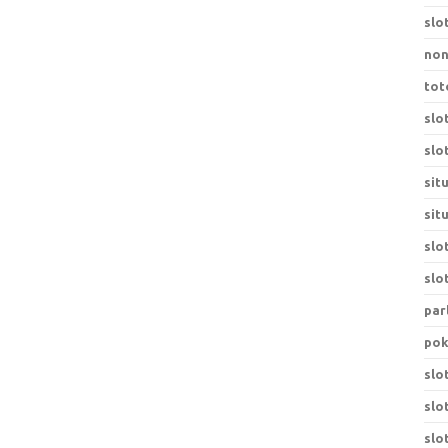
slo
non
tot
slo
slo
sit
sit
slo
slo
par
pok
slo
slo
slo