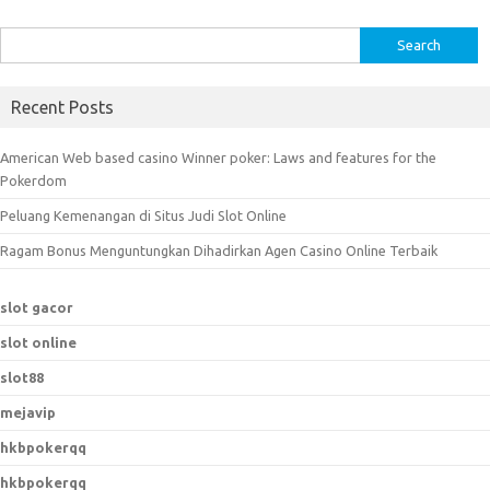
S
e
a
Recent Posts
r
c
American Web based casino Winner poker: Laws and features for the
h
Pokerdom
f
Peluang Kemenangan di Situs Judi Slot Online
o
r
Ragam Bonus Menguntungkan Dihadirkan Agen Casino Online Terbaik
:
slot gacor
slot online
slot88
mejavip
hkbpokerqq
hkbpokerqq