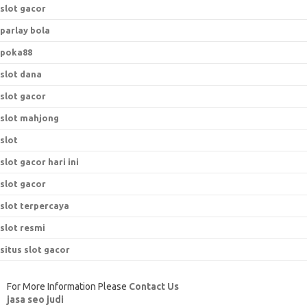
slot gacor
parlay bola
poka88
slot dana
slot gacor
slot mahjong
slot
slot gacor hari ini
slot gacor
slot terpercaya
slot resmi
situs slot gacor
For More Information Please
Contact Us
jasa seo judi