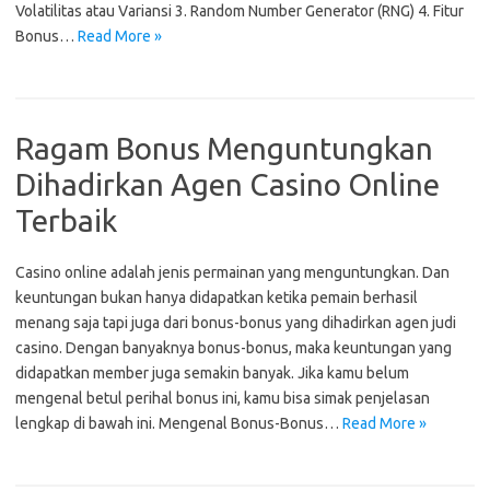
Volatilitas atau Variansi 3. Random Number Generator (RNG) 4. Fitur
Bonus…
Read More »
Ragam Bonus Menguntungkan
Dihadirkan Agen Casino Online
Terbaik
Casino online adalah jenis permainan yang menguntungkan. Dan
keuntungan bukan hanya didapatkan ketika pemain berhasil
menang saja tapi juga dari bonus-bonus yang dihadirkan agen judi
casino. Dengan banyaknya bonus-bonus, maka keuntungan yang
didapatkan member juga semakin banyak. Jika kamu belum
mengenal betul perihal bonus ini, kamu bisa simak penjelasan
lengkap di bawah ini. Mengenal Bonus-Bonus…
Read More »