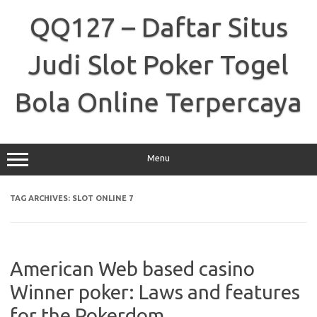
Skip
to
QQ127 – Daftar Situs
content
Judi Slot Poker Togel
Bola Online Terpercaya
Menu
TAG ARCHIVES:
SLOT ONLINE 7
American Web based casino
Winner poker: Laws and features
for the Pokerdom