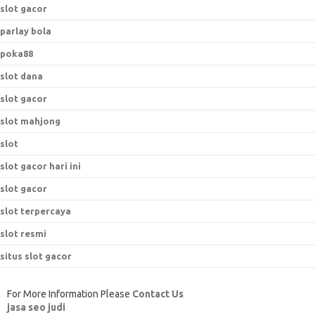
slot gacor
parlay bola
poka88
slot dana
slot gacor
slot mahjong
slot
slot gacor hari ini
slot gacor
slot terpercaya
slot resmi
situs slot gacor
For More Information Please
Contact Us
jasa seo judi