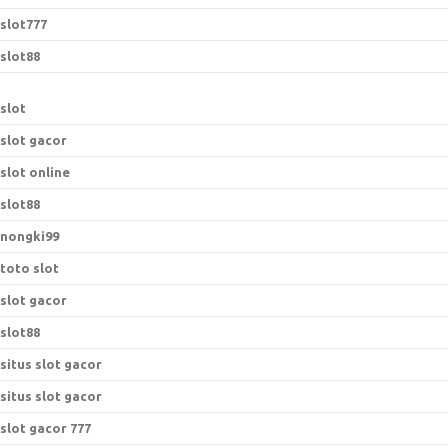
slot777
slot88
slot
slot gacor
slot online
slot88
nongki99
toto slot
slot gacor
slot88
situs slot gacor
situs slot gacor
slot gacor 777