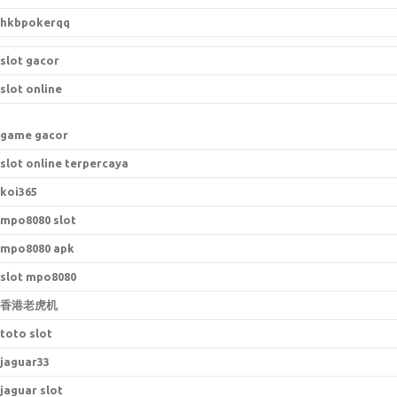
hkbpokerqq
slot gacor
slot online
game gacor
slot online terpercaya
koi365
mpo8080 slot
mpo8080 apk
slot mpo8080
香港老虎机
toto slot
jaguar33
jaguar slot