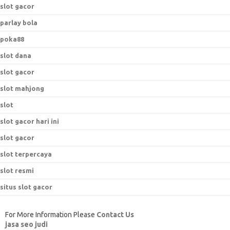
slot gacor
parlay bola
poka88
slot dana
slot gacor
slot mahjong
slot
slot gacor hari ini
slot gacor
slot terpercaya
slot resmi
situs slot gacor
For More Information Please
Contact Us
jasa seo judi