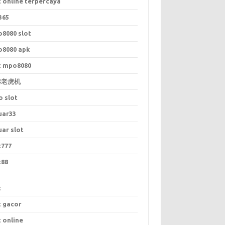
t online terpercaya
365
8080 slot
8080 apk
t mpo8080
港老虎机
o slot
uar33
uar slot
t777
t88
t
t gacor
t online