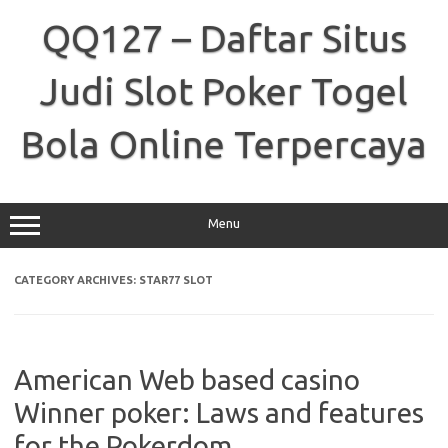
Skip
to
QQ127 – Daftar Situs
content
Judi Slot Poker Togel
Bola Online Terpercaya
Menu
CATEGORY ARCHIVES:
STAR77 SLOT
American Web based casino
Winner poker: Laws and features
for the Pokerdom