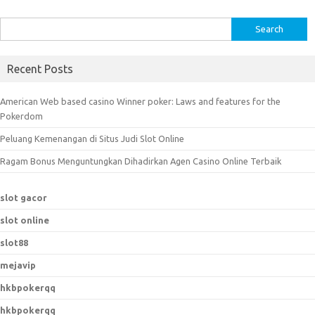
S
e
a
Recent Posts
r
c
American Web based casino Winner poker: Laws and features for the
h
Pokerdom
f
Peluang Kemenangan di Situs Judi Slot Online
o
r
Ragam Bonus Menguntungkan Dihadirkan Agen Casino Online Terbaik
:
slot gacor
slot online
slot88
mejavip
hkbpokerqq
hkbpokerqq