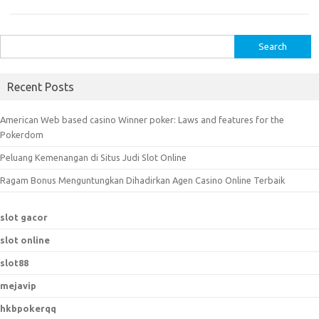
S
e
a
Recent Posts
r
c
American Web based casino Winner poker: Laws and features for the
h
Pokerdom
f
Peluang Kemenangan di Situs Judi Slot Online
o
r
Ragam Bonus Menguntungkan Dihadirkan Agen Casino Online Terbaik
:
slot gacor
slot online
slot88
mejavip
hkbpokerqq