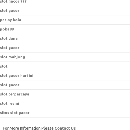
slot gacor 777
slot gacor
parlay bola
poka88
slot dana
slot gacor
slot mahjong
slot
slot gacor hari ini
slot gacor
slot terpercaya
slot resmi
situs slot gacor
For More Information Please
Contact Us