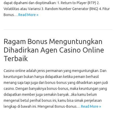
dapat dipahami dan dioptimalkan: 1. Return to Player (RTP) 2.
Volatilitas atau Variansi 3. Random Number Generator (RNG) 4. Fitur
Bonus…
Read More »
Ragam Bonus Menguntungkan
Dihadirkan Agen Casino Online
Terbaik
Casino online adalah jenis permainan yang menguntungkan. Dan
keuntungan bukan hanya didapatkan ketika pemain berhasil
menang saja tapi juga dari bonus-bonus yang dihadirkan agen judi
casino. Dengan banyaknya bonus-bonus, maka keuntungan yang
didapatkan member juga semakin banyak. Jika kamu belum
mengenal betul perihal bonus ini, kamu bisa simak penjelasan
lengkap di bawah ini. Mengenal Bonus-Bonus…
Read More »