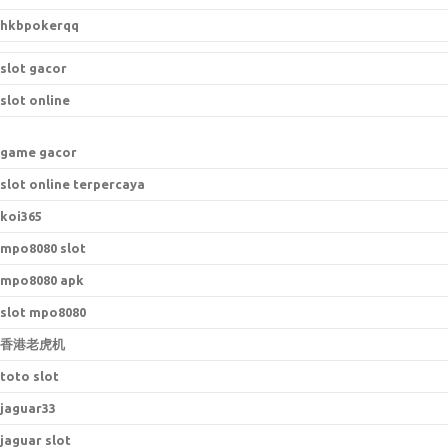
hkbpokerqq
slot gacor
slot online
game gacor
slot online terpercaya
koi365
mpo8080 slot
mpo8080 apk
slot mpo8080
香港老虎机
toto slot
jaguar33
jaguar slot