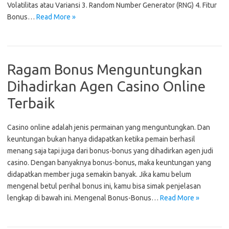
Volatilitas atau Variansi 3. Random Number Generator (RNG) 4. Fitur
Bonus…
Read More »
Ragam Bonus Menguntungkan
Dihadirkan Agen Casino Online
Terbaik
Casino online adalah jenis permainan yang menguntungkan. Dan
keuntungan bukan hanya didapatkan ketika pemain berhasil
menang saja tapi juga dari bonus-bonus yang dihadirkan agen judi
casino. Dengan banyaknya bonus-bonus, maka keuntungan yang
didapatkan member juga semakin banyak. Jika kamu belum
mengenal betul perihal bonus ini, kamu bisa simak penjelasan
lengkap di bawah ini. Mengenal Bonus-Bonus…
Read More »