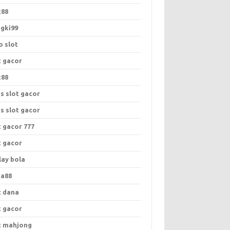
t88
gki99
o slot
t gacor
t88
us slot gacor
us slot gacor
t gacor 777
t gacor
lay bola
a88
t dana
t gacor
t mahjong