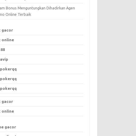
am Bonus Menguntungkan Dihadirkan Agen
ino Online Terbaik
t gacor
t online
t88
avip
bpokerqq
bpokerqq
bpokerqq
t gacor
t online
e gacor