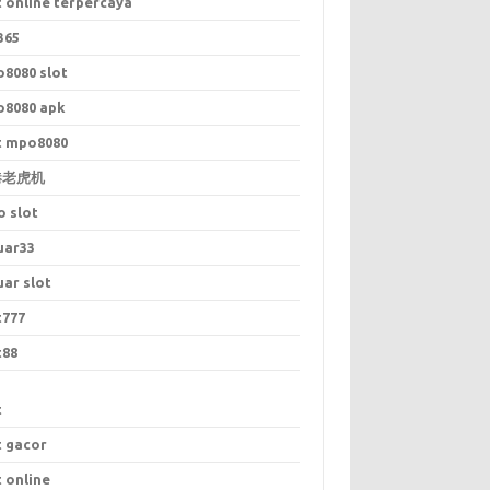
t online terpercaya
365
8080 slot
8080 apk
t mpo8080
港老虎机
o slot
uar33
uar slot
t777
t88
t
t gacor
t online