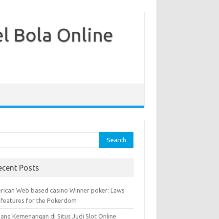
el Bola Online
rch
ecent Posts
rican Web based casino Winner poker: Laws
 features for the Pokerdom
uang Kemenangan di Situs Judi Slot Online