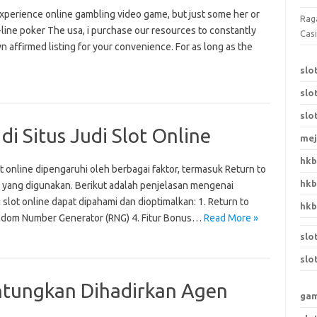
experience online gambling video game, but just some her or
Rag
-line poker The usa, i purchase our resources to constantly
Cas
 affirmed listing for your convenience. For as long as the
slo
slo
slo
 Situs Judi Slot Online
mej
hk
online dipengaruhi oleh berbagai faktor, termasuk Return to
hk
ain yang digunakan. Berikut adalah penjelasan mengenai
slot online dapat dipahami dan dioptimalkan: 1. Return to
hk
. Random Number Generator (RNG) 4. Fitur Bonus…
Read More »
slo
slo
tungkan Dihadirkan Agen
gam