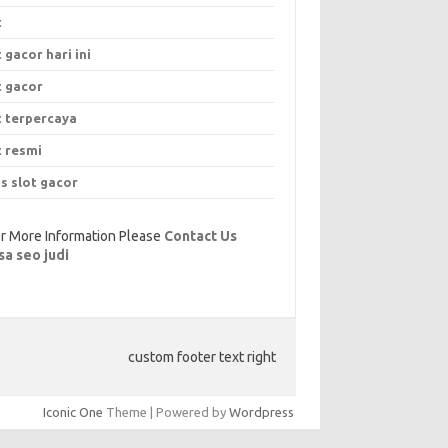
t
t gacor hari ini
t gacor
t terpercaya
t resmi
us slot gacor
r More Information Please
Contact Us
sa seo judi
custom footer text right
Iconic One
Theme | Powered by
Wordpress