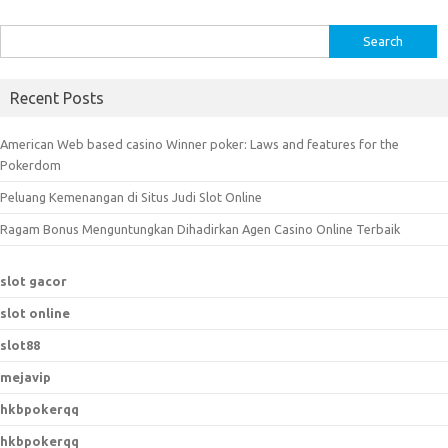
S
e
a
Recent Posts
r
c
American Web based casino Winner poker: Laws and features for the
h
Pokerdom
f
Peluang Kemenangan di Situs Judi Slot Online
o
r
Ragam Bonus Menguntungkan Dihadirkan Agen Casino Online Terbaik
:
slot gacor
slot online
slot88
mejavip
hkbpokerqq
hkbpokerqq