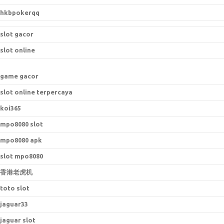
hkbpokerqq
slot gacor
slot online
game gacor
slot online terpercaya
koi365
mpo8080 slot
mpo8080 apk
slot mpo8080
香港老虎机
toto slot
jaguar33
jaguar slot