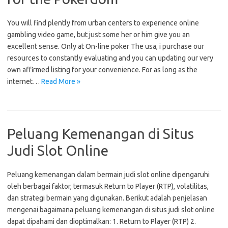
You will find plently from urban centers to experience online
gambling video game, but just some her or him give you an
excellent sense. Only at On-line poker The usa, i purchase our
resources to constantly evaluating and you can updating our very
own affirmed listing for your convenience. For as long as the
internet…
Read More »
Peluang Kemenangan di Situs
Judi Slot Online
Peluang kemenangan dalam bermain judi slot online dipengaruhi
oleh berbagai faktor, termasuk Return to Player (RTP), volatilitas,
dan strategi bermain yang digunakan. Berikut adalah penjelasan
mengenai bagaimana peluang kemenangan di situs judi slot online
dapat dipahami dan dioptimalkan: 1. Return to Player (RTP) 2.