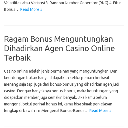
Volatilitas atau Variansi 3. Random Number Generator (RNG) 4. Fitur
Bonus…
Read More »
Ragam Bonus Menguntungkan
Dihadirkan Agen Casino Online
Terbaik
Casino online adalah jenis permainan yang menguntungkan. Dan
keuntungan bukan hanya didapatkan ketika pemain berhasil
menang saja tapi juga dari bonus-bonus yang dihadirkan agen judi
casino. Dengan banyaknya bonus-bonus, maka keuntungan yang
didapatkan member juga semakin banyak. Jika kamu belum
mengenal betul perihal bonus ini, kamu bisa simak penjelasan
lengkap di bawah ini. Mengenal Bonus-Bonus…
Read More »