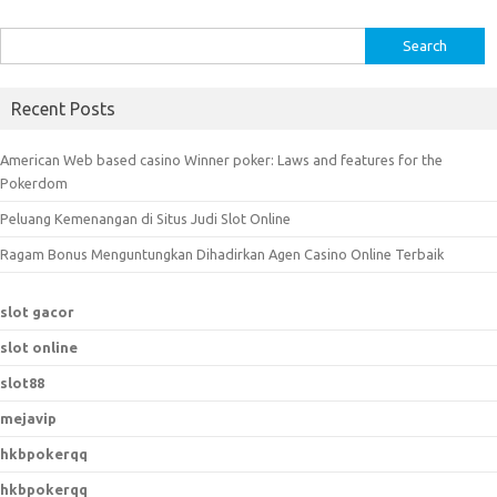
S
e
a
Recent Posts
r
c
American Web based casino Winner poker: Laws and features for the
h
Pokerdom
f
Peluang Kemenangan di Situs Judi Slot Online
o
r
Ragam Bonus Menguntungkan Dihadirkan Agen Casino Online Terbaik
:
slot gacor
slot online
slot88
mejavip
hkbpokerqq
hkbpokerqq