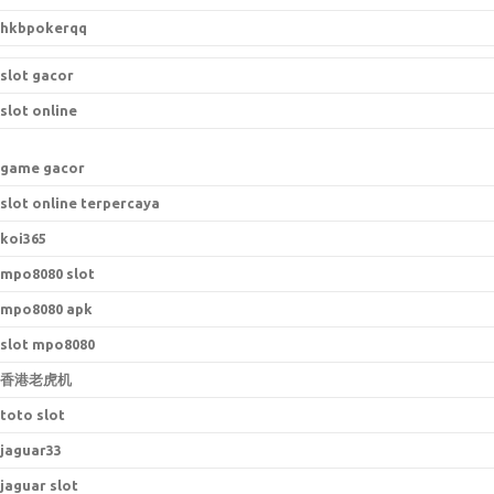
hkbpokerqq
slot gacor
slot online
game gacor
slot online terpercaya
koi365
mpo8080 slot
mpo8080 apk
slot mpo8080
香港老虎机
toto slot
jaguar33
jaguar slot