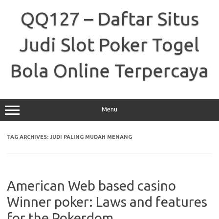
Skip
to
QQ127 – Daftar Situs
content
Judi Slot Poker Togel
Bola Online Terpercaya
Menu
TAG ARCHIVES:
JUDI PALING MUDAH MENANG
American Web based casino
Winner poker: Laws and features
for the Pokerdom