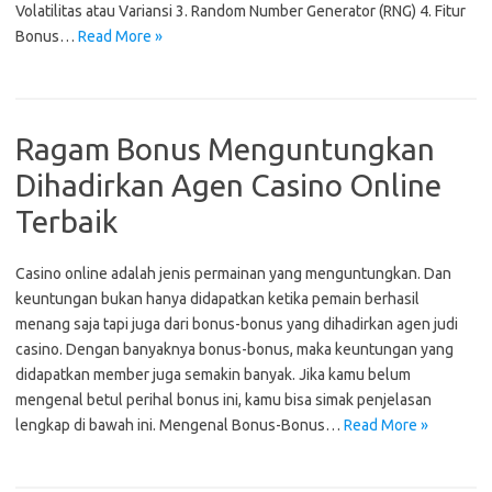
Volatilitas atau Variansi 3. Random Number Generator (RNG) 4. Fitur
Bonus…
Read More »
Ragam Bonus Menguntungkan
Dihadirkan Agen Casino Online
Terbaik
Casino online adalah jenis permainan yang menguntungkan. Dan
keuntungan bukan hanya didapatkan ketika pemain berhasil
menang saja tapi juga dari bonus-bonus yang dihadirkan agen judi
casino. Dengan banyaknya bonus-bonus, maka keuntungan yang
didapatkan member juga semakin banyak. Jika kamu belum
mengenal betul perihal bonus ini, kamu bisa simak penjelasan
lengkap di bawah ini. Mengenal Bonus-Bonus…
Read More »