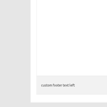
custom footer text left