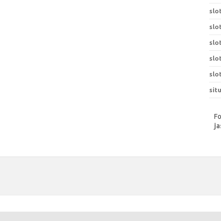
slo
slo
slo
slo
slo
sit
Fo
ja