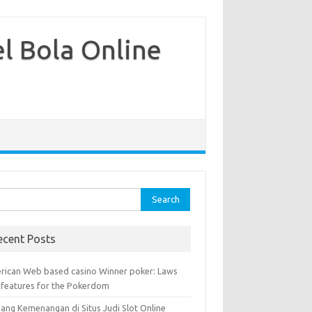
el Bola Online
rch
ecent Posts
rican Web based casino Winner poker: Laws
 features for the Pokerdom
uang Kemenangan di Situs Judi Slot Online