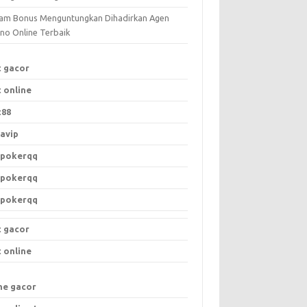
am Bonus Menguntungkan Dihadirkan Agen
ino Online Terbaik
t gacor
t online
t88
avip
bpokerqq
bpokerqq
bpokerqq
t gacor
t online
e gacor