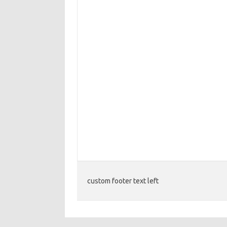
custom footer text left