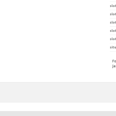
slo
slo
slo
slo
slo
sit
Fo
ja