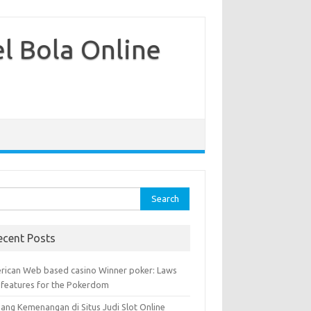
el Bola Online
rch
ecent Posts
rican Web based casino Winner poker: Laws
 features for the Pokerdom
uang Kemenangan di Situs Judi Slot Online