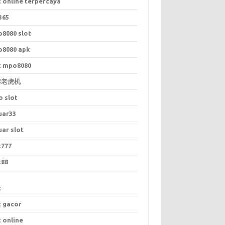
t online terpercaya
365
8080 slot
8080 apk
t mpo8080
港老虎机
o slot
uar33
uar slot
t777
t88
t
t gacor
t online