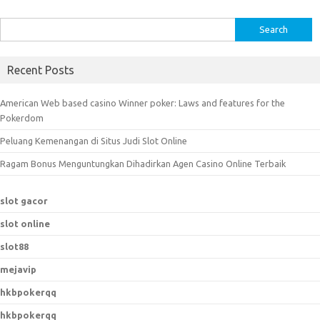
S
e
a
Recent Posts
r
c
American Web based casino Winner poker: Laws and features for the
h
Pokerdom
f
Peluang Kemenangan di Situs Judi Slot Online
o
r
Ragam Bonus Menguntungkan Dihadirkan Agen Casino Online Terbaik
:
slot gacor
slot online
slot88
mejavip
hkbpokerqq
hkbpokerqq