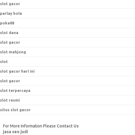
slot gacor
parlay bola
poka88
slot dana
slot gacor
slot mahjong
slot
slot gacor hari ini
slot gacor
slot terpercaya
slot resmi
situs slot gacor
For More Information Please
Contact Us
jasa seo judi