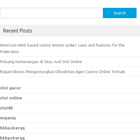
S
e
a
Recent Posts
r
c
American Web based casino Winner poker: Laws and features for the
h
Pokerdom
f
Peluang Kemenangan di Situs Judi Slot Online
o
r
Ragam Bonus Menguntungkan Dihadirkan Agen Casino Online Terbaik
:
slot gacor
slot online
slot88
mejavip
hkbpokerqq
hkbpokerqq