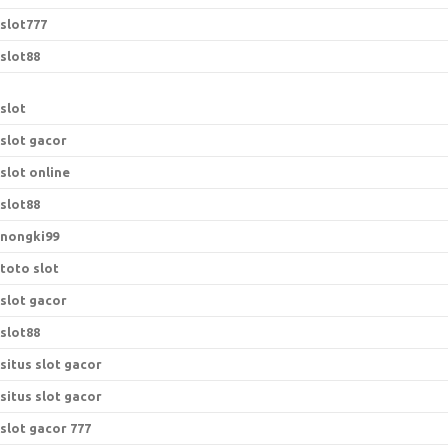
slot777
slot88
slot
slot gacor
slot online
slot88
nongki99
toto slot
slot gacor
slot88
situs slot gacor
situs slot gacor
slot gacor 777