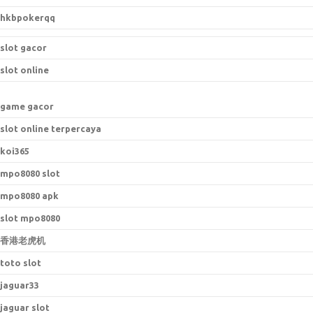
hkbpokerqq
slot gacor
slot online
game gacor
slot online terpercaya
koi365
mpo8080 slot
mpo8080 apk
slot mpo8080
香港老虎机
toto slot
jaguar33
jaguar slot