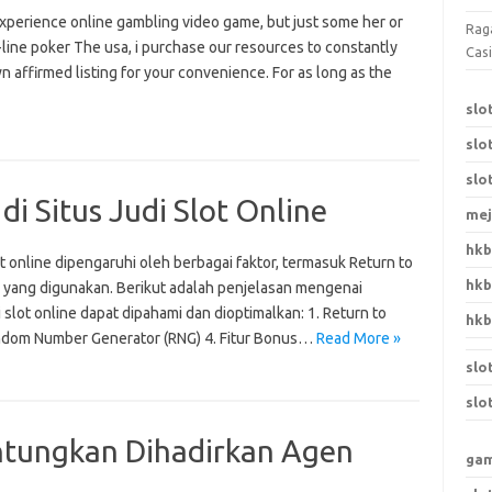
experience online gambling video game, but just some her or
Rag
-line poker The usa, i purchase our resources to constantly
Cas
 affirmed listing for your convenience. For as long as the
slo
slo
slo
 Situs Judi Slot Online
mej
hk
online dipengaruhi oleh berbagai faktor, termasuk Return to
hk
ain yang digunakan. Berikut adalah penjelasan mengenai
slot online dapat dipahami dan dioptimalkan: 1. Return to
hk
. Random Number Generator (RNG) 4. Fitur Bonus…
Read More »
slo
slo
tungkan Dihadirkan Agen
gam