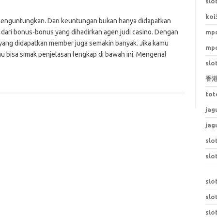
slo
koi
 menguntungkan. Dan keuntungan bukan hanya didapatkan
a dari bonus-bonus yang dihadirkan agen judi casino. Dengan
mpo
ang didapatkan member juga semakin banyak. Jika kamu
mpo
u bisa simak penjelasan lengkap di bawah ini. Mengenal
slo
香
tot
jag
jag
slo
slo
slo
slo
slo