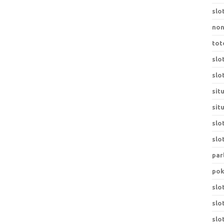
slo
non
tot
slo
slo
sit
sit
slo
slo
par
pok
slo
slo
slo