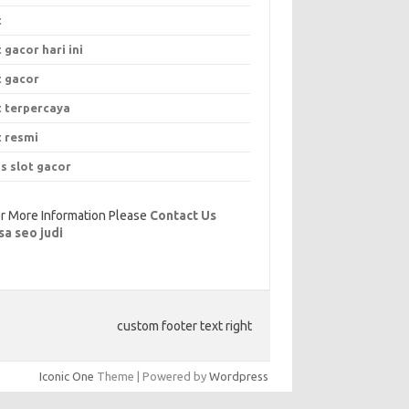
t
t gacor hari ini
t gacor
t terpercaya
t resmi
us slot gacor
r More Information Please
Contact Us
sa seo judi
custom footer text right
Iconic One
Theme | Powered by
Wordpress