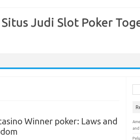
Situs Judi Slot Poker Tog
Sea
for:
R
asino Winner poker: Laws and
Ame
and
erdom
Pel