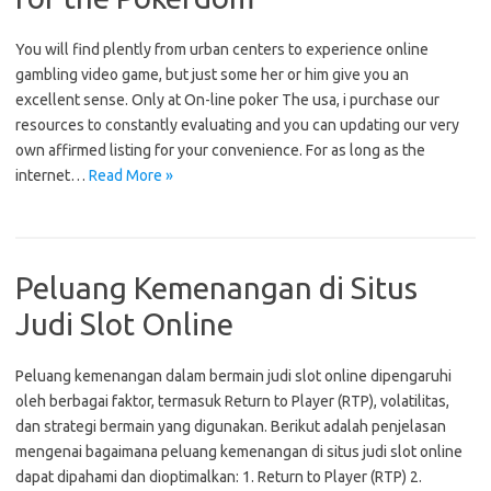
You will find plently from urban centers to experience online
gambling video game, but just some her or him give you an
excellent sense. Only at On-line poker The usa, i purchase our
resources to constantly evaluating and you can updating our very
own affirmed listing for your convenience. For as long as the
internet…
Read More »
Peluang Kemenangan di Situs
Judi Slot Online
Peluang kemenangan dalam bermain judi slot online dipengaruhi
oleh berbagai faktor, termasuk Return to Player (RTP), volatilitas,
dan strategi bermain yang digunakan. Berikut adalah penjelasan
mengenai bagaimana peluang kemenangan di situs judi slot online
dapat dipahami dan dioptimalkan: 1. Return to Player (RTP) 2.