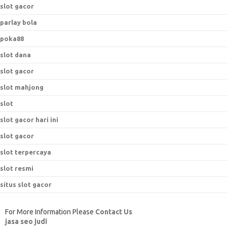
slot gacor
parlay bola
poka88
slot dana
slot gacor
slot mahjong
slot
slot gacor hari ini
slot gacor
slot terpercaya
slot resmi
situs slot gacor
For More Information Please
Contact Us
jasa seo judi