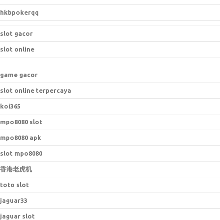
hkbpokerqq
slot gacor
slot online
game gacor
slot online terpercaya
koi365
mpo8080 slot
mpo8080 apk
slot mpo8080
香港老虎机
toto slot
jaguar33
jaguar slot