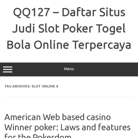
Skip
to
QQ127 – Daftar Situs
content
Judi Slot Poker Togel
Bola Online Terpercaya
Menu
TAG ARCHIVES:
SLOT ONLINE 6
American Web based casino
Winner poker: Laws and features
for the Pokerdom