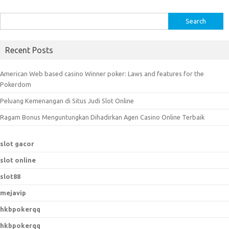
S
e
a
Recent Posts
r
c
American Web based casino Winner poker: Laws and features for the
h
Pokerdom
f
Peluang Kemenangan di Situs Judi Slot Online
o
r
Ragam Bonus Menguntungkan Dihadirkan Agen Casino Online Terbaik
:
slot gacor
slot online
slot88
mejavip
hkbpokerqq
hkbpokerqq