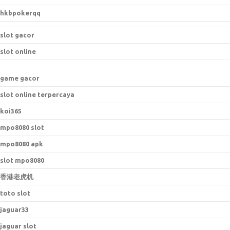
hkbpokerqq
slot gacor
slot online
game gacor
slot online terpercaya
koi365
mpo8080 slot
mpo8080 apk
slot mpo8080
香港老虎机
toto slot
jaguar33
jaguar slot