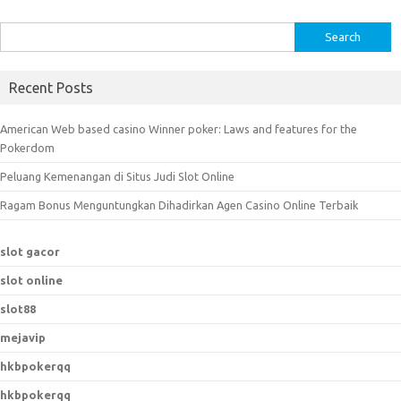
S
e
a
Recent Posts
r
c
American Web based casino Winner poker: Laws and features for the
h
Pokerdom
f
Peluang Kemenangan di Situs Judi Slot Online
o
r
Ragam Bonus Menguntungkan Dihadirkan Agen Casino Online Terbaik
:
slot gacor
slot online
slot88
mejavip
hkbpokerqq
hkbpokerqq