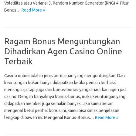
Volatilitas atau Variansi 3. Random Number Generator (RNG) 4. Fitur
Bonus…
Read More »
Ragam Bonus Menguntungkan
Dihadirkan Agen Casino Online
Terbaik
Casino online adalah jenis permainan yang menguntungkan. Dan
keuntungan bukan hanya didapatkan ketika pemain berhasil
menang saja tapi juga dari bonus-bonus yang dihadirkan agen judi
casino. Dengan banyaknya bonus-bonus, maka keuntungan yang
didapatkan member juga semakin banyak. Jika kamu belum
mengenal betul perihal bonus ini, kamu bisa simak penjelasan
lengkap di bawah ini. Mengenal Bonus-Bonus…
Read More »