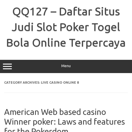
Skip
to
QQ127 – Daftar Situs
content
Judi Slot Poker Togel
Bola Online Terpercaya
Menu
CATEGORY ARCHIVES:
LIVE CASINO ONLINE 8
American Web based casino
Winner poker: Laws and features
for the Pokerdom