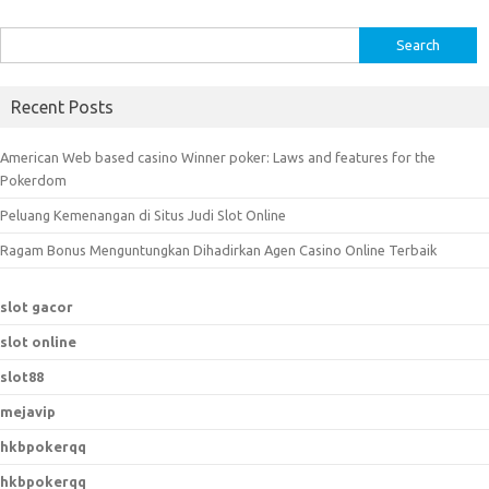
S
e
a
Recent Posts
r
c
American Web based casino Winner poker: Laws and features for the
h
Pokerdom
f
Peluang Kemenangan di Situs Judi Slot Online
o
r
Ragam Bonus Menguntungkan Dihadirkan Agen Casino Online Terbaik
:
slot gacor
slot online
slot88
mejavip
hkbpokerqq
hkbpokerqq