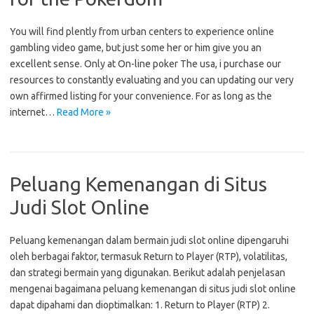
You will find plently from urban centers to experience online
gambling video game, but just some her or him give you an
excellent sense. Only at On-line poker The usa, i purchase our
resources to constantly evaluating and you can updating our very
own affirmed listing for your convenience. For as long as the
internet…
Read More »
Peluang Kemenangan di Situs
Judi Slot Online
Peluang kemenangan dalam bermain judi slot online dipengaruhi
oleh berbagai faktor, termasuk Return to Player (RTP), volatilitas,
dan strategi bermain yang digunakan. Berikut adalah penjelasan
mengenai bagaimana peluang kemenangan di situs judi slot online
dapat dipahami dan dioptimalkan: 1. Return to Player (RTP) 2.