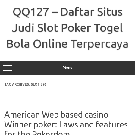
Skip
to
QQ127 – Daftar Situs
content
Judi Slot Poker Togel
Bola Online Terpercaya
Menu
TAG ARCHIVES:
SLOT 396
American Web based casino
Winner poker: Laws and features
for the Pokerdom