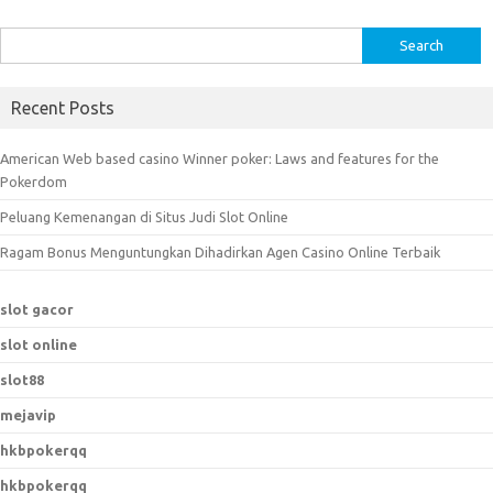
S
e
a
Recent Posts
r
c
American Web based casino Winner poker: Laws and features for the
h
Pokerdom
f
Peluang Kemenangan di Situs Judi Slot Online
o
r
Ragam Bonus Menguntungkan Dihadirkan Agen Casino Online Terbaik
:
slot gacor
slot online
slot88
mejavip
hkbpokerqq
hkbpokerqq