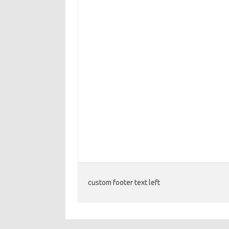
custom footer text left