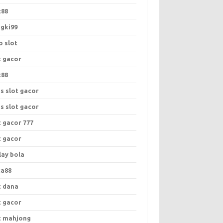
t88
gki99
o slot
t gacor
t88
us slot gacor
us slot gacor
t gacor 777
t gacor
lay bola
a88
t dana
t gacor
t mahjong