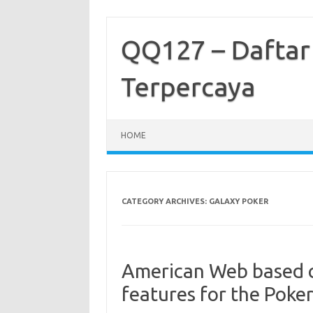
Skip
to
content
QQ127 – Daftar 
Terpercaya
HOME
CATEGORY ARCHIVES:
GALAXY POKER
American Web based c
features for the Pok