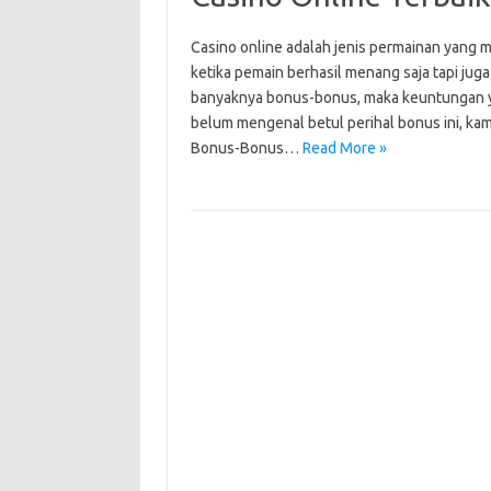
Casino online adalah jenis permainan yang
ketika pemain berhasil menang saja tapi jug
banyaknya bonus-bonus, maka keuntungan y
belum mengenal betul perihal bonus ini, kam
Bonus-Bonus…
Read More »