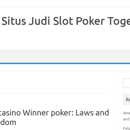
Situs Judi Slot Poker Tog
Sea
for:
R
asino Winner poker: Laws and
Ame
and
erdom
Pel