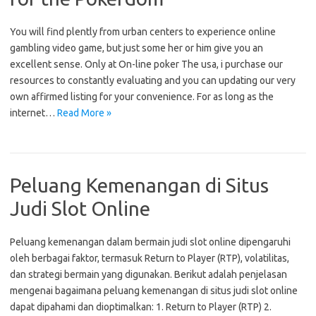
You will find plently from urban centers to experience online
gambling video game, but just some her or him give you an
excellent sense. Only at On-line poker The usa, i purchase our
resources to constantly evaluating and you can updating our very
own affirmed listing for your convenience. For as long as the
internet…
Read More »
Peluang Kemenangan di Situs
Judi Slot Online
Peluang kemenangan dalam bermain judi slot online dipengaruhi
oleh berbagai faktor, termasuk Return to Player (RTP), volatilitas,
dan strategi bermain yang digunakan. Berikut adalah penjelasan
mengenai bagaimana peluang kemenangan di situs judi slot online
dapat dipahami dan dioptimalkan: 1. Return to Player (RTP) 2.