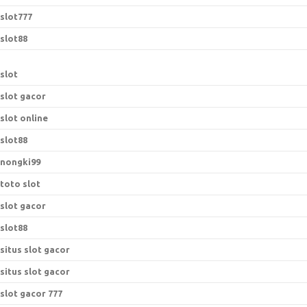
slot777
slot88
slot
slot gacor
slot online
slot88
nongki99
toto slot
slot gacor
slot88
situs slot gacor
situs slot gacor
slot gacor 777