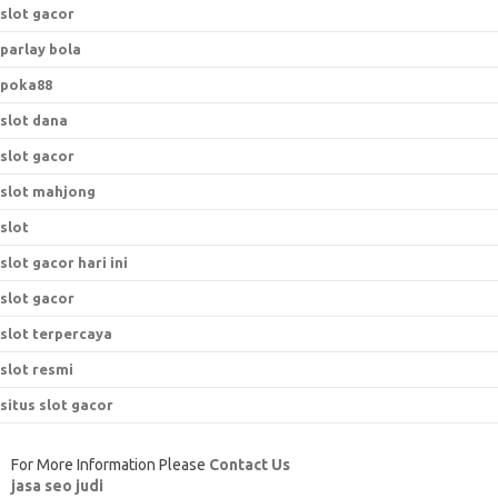
slot gacor
parlay bola
poka88
slot dana
slot gacor
slot mahjong
slot
slot gacor hari ini
slot gacor
slot terpercaya
slot resmi
situs slot gacor
For More Information Please
Contact Us
jasa seo judi