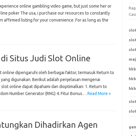
experience online gambling video game, but just some her or
Rag
-line poker The usa, i purchase our resources to constantly
Cas
 affirmed listing for your convenience. For as long as the
slo
slo
slo
 Situs Judi Slot Online
mej
hk
online dipengaruhi oleh berbagai faktor, termasuk Return to
hk
ain yang digunakan. Berikut adalah penjelasan mengenai
slot online dapat dipahami dan dioptimalkan: 1. Return to
hk
. Random Number Generator (RNG) 4. Fitur Bonus…
Read More »
slo
slo
tungkan Dihadirkan Agen
gam