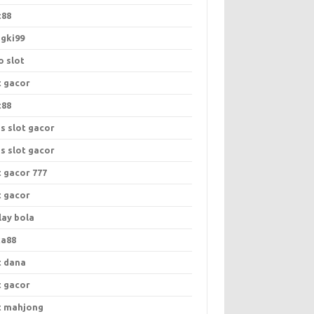
t88
gki99
o slot
t gacor
t88
us slot gacor
us slot gacor
t gacor 777
t gacor
lay bola
a88
t dana
t gacor
t mahjong