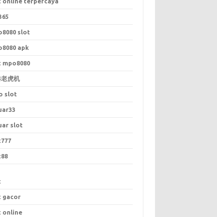
t online terpercaya
365
8080 slot
8080 apk
t mpo8080
港老虎机
o slot
uar33
uar slot
t777
t88
t
t gacor
t online