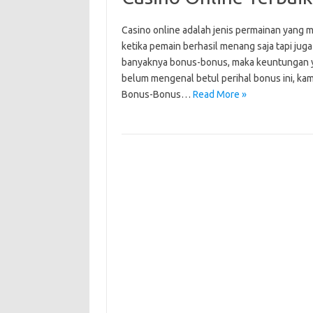
Casino online adalah jenis permainan yang
ketika pemain berhasil menang saja tapi jug
banyaknya bonus-bonus, maka keuntungan y
belum mengenal betul perihal bonus ini, kam
Bonus-Bonus…
Read More »