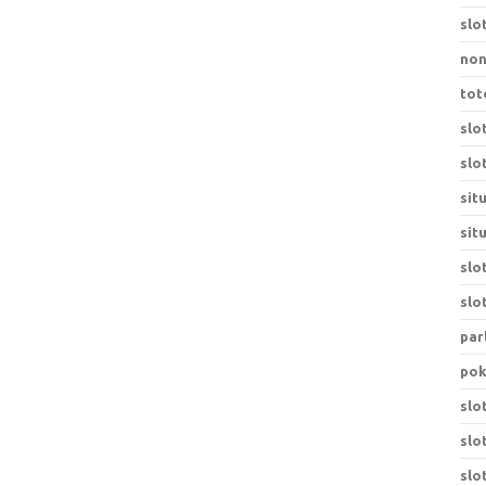
slo
non
tot
slo
slo
sit
sit
slo
slo
par
pok
slo
slo
slo