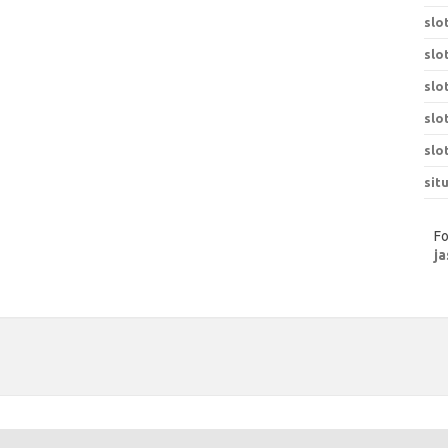
slo
slo
slo
slo
slo
sit
Fo
ja