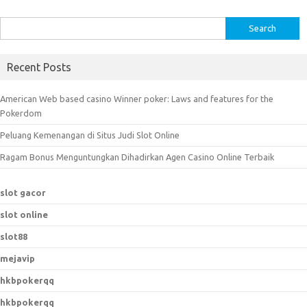
S
e
a
Recent Posts
r
c
American Web based casino Winner poker: Laws and features for the
h
Pokerdom
f
Peluang Kemenangan di Situs Judi Slot Online
o
r
Ragam Bonus Menguntungkan Dihadirkan Agen Casino Online Terbaik
:
slot gacor
slot online
slot88
mejavip
hkbpokerqq
hkbpokerqq