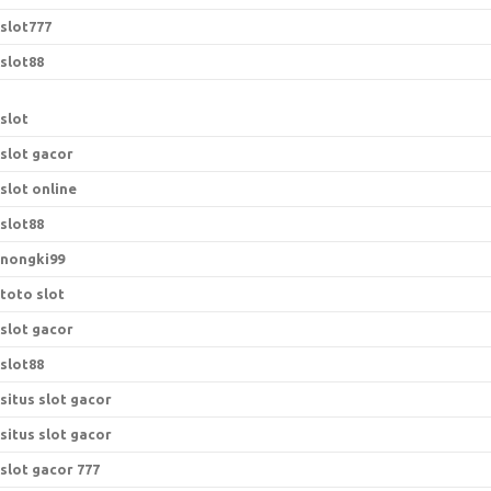
slot777
slot88
slot
slot gacor
slot online
slot88
nongki99
toto slot
slot gacor
slot88
situs slot gacor
situs slot gacor
slot gacor 777