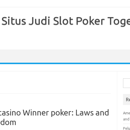
Situs Judi Slot Poker Tog
Sea
for:
R
asino Winner poker: Laws and
Ame
and
erdom
Pel