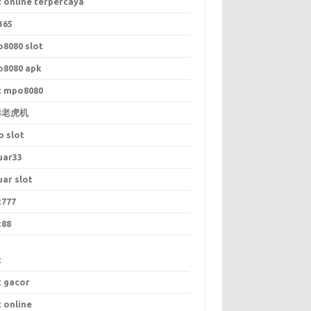
t online terpercaya
365
8080 slot
8080 apk
t mpo8080
港老虎机
o slot
uar33
uar slot
t777
t88
t
t gacor
t online