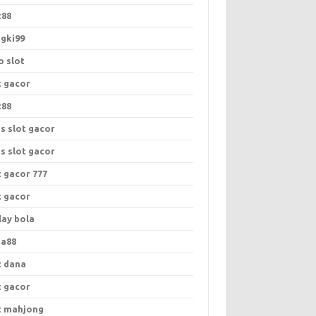
t88
gki99
o slot
t gacor
t88
us slot gacor
us slot gacor
t gacor 777
t gacor
lay bola
a88
t dana
t gacor
t mahjong