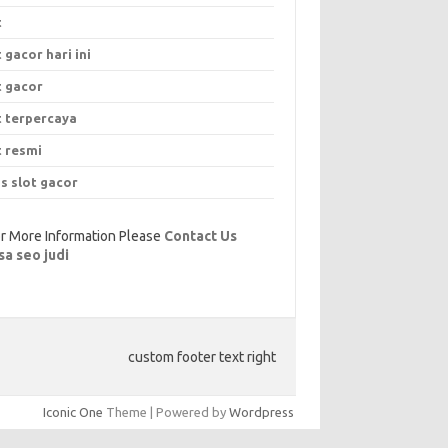
t
t gacor hari ini
t gacor
t terpercaya
t resmi
us slot gacor
r More Information Please
Contact Us
sa seo judi
custom footer text right
Iconic One
Theme | Powered by
Wordpress