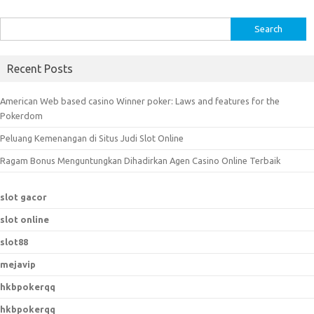
S
e
a
Recent Posts
r
c
American Web based casino Winner poker: Laws and features for the
h
Pokerdom
f
Peluang Kemenangan di Situs Judi Slot Online
o
r
Ragam Bonus Menguntungkan Dihadirkan Agen Casino Online Terbaik
:
slot gacor
slot online
slot88
mejavip
hkbpokerqq
hkbpokerqq