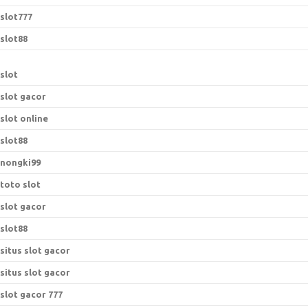
slot777
slot88
slot
slot gacor
slot online
slot88
nongki99
toto slot
slot gacor
slot88
situs slot gacor
situs slot gacor
slot gacor 777